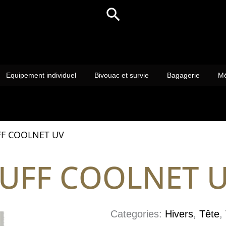
Rechercher
Equipement individuel
Bivouac et survie
Bagagerie
Mé
F COOLNET UV
UFF COOLNET 
Categories:
Hivers
,
Tête
,