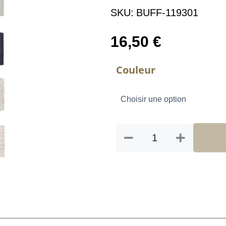
SKU:
BUFF-119301
16,50
€
quantité
Couleur
de
BUFF
COOLNET
UV