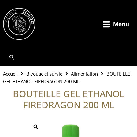
Aller
au
contenu
Menu
Rechercher
Accueil
Bivouac et survie
Alimentation
BOUTEILLE
GEL ETHANOL FIREDRAGON 200 ML
BOUTEILLE GEL ETHANOL
FIREDRAGON 200 ML