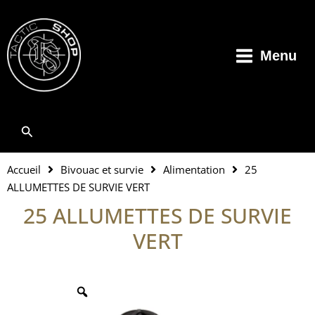
Aller
au
contenu
Menu
Rechercher
Accueil
Bivouac et survie
Alimentation
25
ALLUMETTES DE SURVIE VERT
25 ALLUMETTES DE SURVIE
VERT