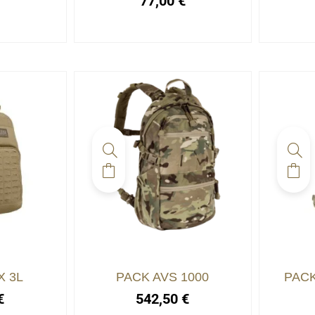
77,00
€
X 3L
PACK AVS 1000
PACK
€
542,50
€