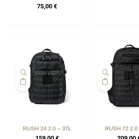
75,00
€
RUSH 24 2.0 – 37L
RUSH 72 2.0 
159,00
€
209,00