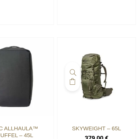
C ALLHAULA™
SKYWEIGHT – 65L
UFFEL – 45L
379,00
€