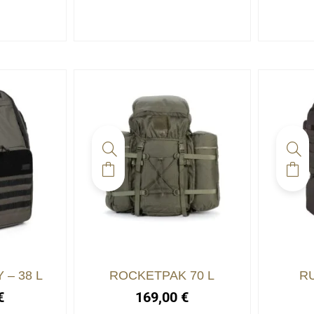
– 38 L
ROCKETPAK 70 L
RU
€
169,00
€