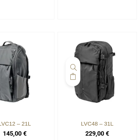
LVC12 – 21L
LVC48 – 31L
145,00
€
229,00
€