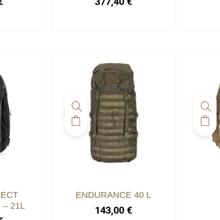
€
377,40
€
LECT
ENDURANCE 40 L
– 21L
143,00
€