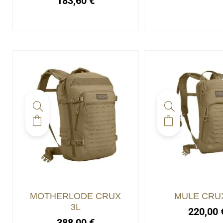
183,60
€
MOTHERLODE CRUX
MULE CRU
3L
220,00
388,00
€