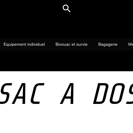
Rechercher
Equipement individuel
Bivouac et survie
Bagagerie
Mé
SAC A DO