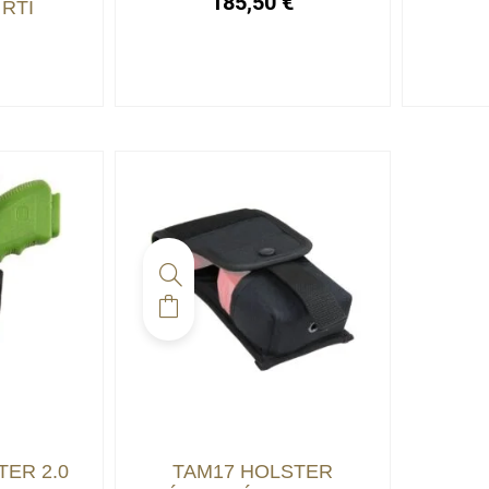
185,50
€
RTI
€
ER 2.0
TAM17 HOLSTER