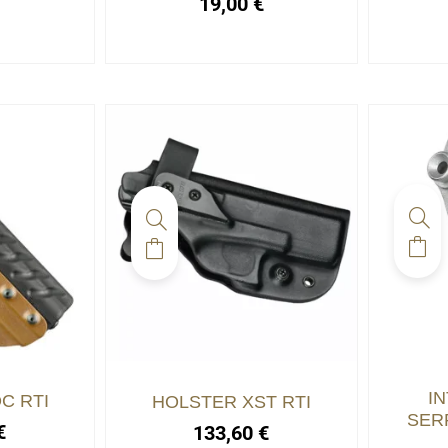
€
19,00
€
I
C RTI
HOLSTER XST RTI
SER
€
133,60
€