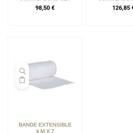
98,50
€
126,85
BANDE EXTENSIBLE
4 M X 7