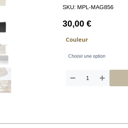
SKU:
MPL-MAG856
30,00
€
quantité
Couleur
de
POCHE
DAKA
S