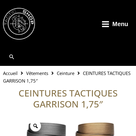
Aller
au
contenu
Menu
Rechercher
Accueil
Vêtements
Ceinture
CEINTURES TACTIQUES
GARRISON 1,75″
CEINTURES TACTIQUES
GARRISON 1,75″