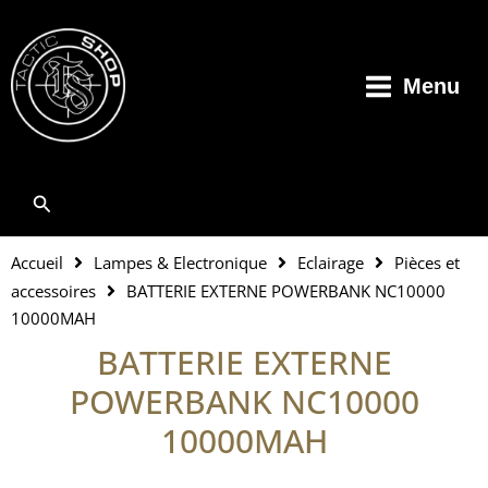
Aller
au
contenu
Menu
Rechercher
Accueil
Lampes & Electronique
Eclairage
Pièces et
accessoires
BATTERIE EXTERNE POWERBANK NC10000
10000MAH
BATTERIE EXTERNE
POWERBANK NC10000
10000MAH