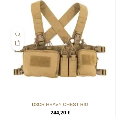
Ce
produit
a
plusieurs
variations.
Les
options
peuvent
être
choisies
D3CR HEAVY CHEST RIG
sur
244,20
€
la