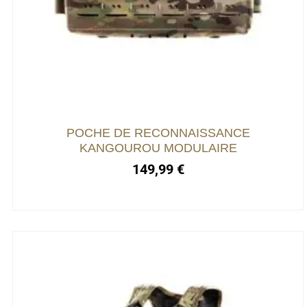
a
plusieurs
variations.
Les
options
peuvent
être
choisies
POCHE DE RECONNAISSANCE
sur
KANGOUROU MODULAIRE
la
149,99
€
page
du
produit