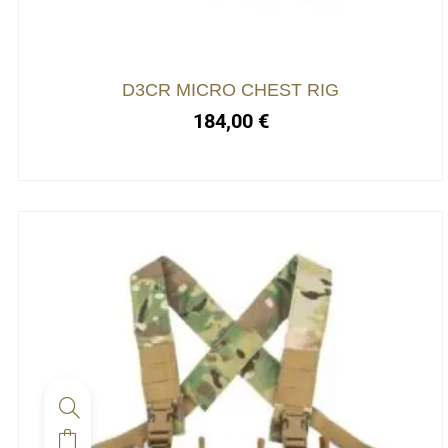
options
peuvent
être
choisies
D3CR MICRO CHEST RIG
sur
184,00
€
la
page
du
produit
Ce