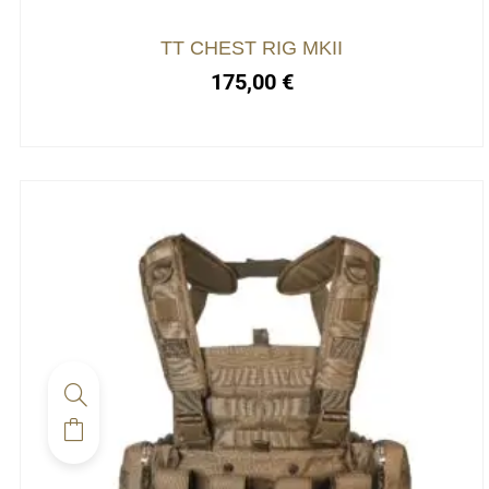
être
choisies
TT CHEST RIG MKII
sur
175,00
€
la
page
du
produit
Ce
produit
a